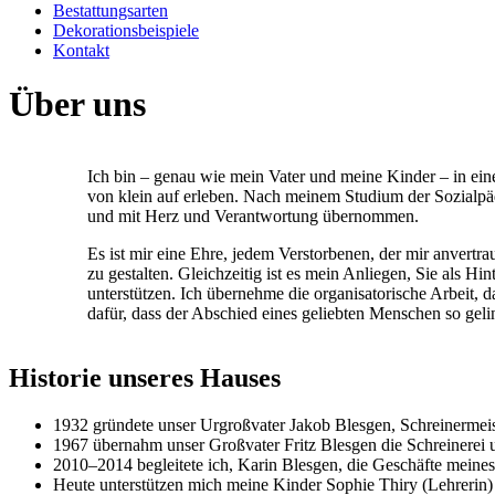
Bestattungsarten
Dekorationsbeispiele
Kontakt
Über uns
Ich bin – genau wie mein Vater und meine Kinder – in eine
von klein auf erleben. Nach meinem Studium der Sozialpäd
und mit Herz und Verantwortung übernommen.
Es ist mir eine Ehre, jedem Verstorbenen, der mir anvert
zu gestalten. Gleichzeitig ist es mein Anliegen, Sie als Hi
unterstützen. Ich übernehme die organisatorische Arbeit, 
dafür, dass der Abschied eines geliebten Menschen so gelin
Historie unseres Hauses
1932 gründete unser Urgroßvater Jakob Blesgen, Schreinermeis
1967 übernahm unser Großvater Fritz Blesgen die Schreinerei 
2010–2014 begleitete ich, Karin Blesgen, die Geschäfte meine
Heute unterstützen mich meine Kinder Sophie Thiry (Lehrerin)