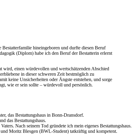
 Bestatterfamilie hineingeboren und durfte diesen Beruf
agogik (Diplom) habe ich den Beruf der Bestatterin erlernt
raut wird, einen würdevollen und wertschätzenden Abschied
nterbliebene in dieser schweren Zeit bestmöglich zu
damit keine Unsicherheiten oder Ängste entstehen, und sorge
gt, wie er sein sollte – würdevoll und persönlich.
ter, das Bestattungshaus in Bonn-Dransdorf.
und das Bestattungshaus.
s Vaters. Nach seinem Tod gründete ich mein eigenes Bestattungshaus.
 und Moritz Blesgen (BWL-Student) tatkräftig und kompetent.